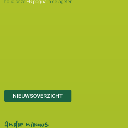
houd onze
FB pagina
in de ageten.
NIEUWSOVERZICHT
Ander nieuws: