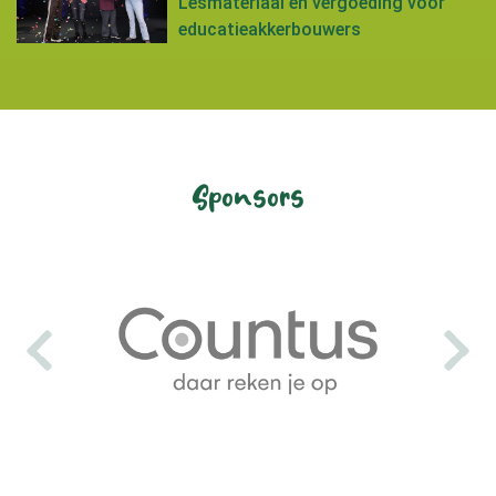
Lesmateriaal en vergoeding voor
educatieakkerbouwers
Sponsors